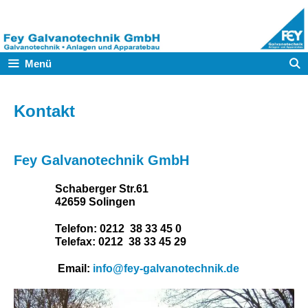
Zum
Inhalt
springen
Menü
Kontakt
Fey Galvanotechnik GmbH
Schaberger Str.61
42659 Solingen
Telefon:
0212 38 33 45 0
Telefax:
0212 38 33 45 29
Email:
info@fey-galvanotechnik.de