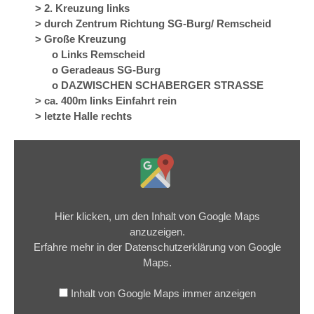
> 2. Kreuzung links
> durch Zentrum Richtung SG-Burg/ Remscheid
> Große Kreuzung
o Links Remscheid
o Geradeaus SG-Burg
o DAZWISCHEN SCHABERGER STRASSE
> ca. 400m links Einfahrt rein
> letzte Halle rechts
Inhalt
von
Google
Maps
anzeigen
Hier klicken, um den Inhalt von Google Maps
anzuzeigen.
Erfahre mehr in der
Datenschutzerklärung von Google
Maps
.
Inhalt von Google Maps immer anzeigen