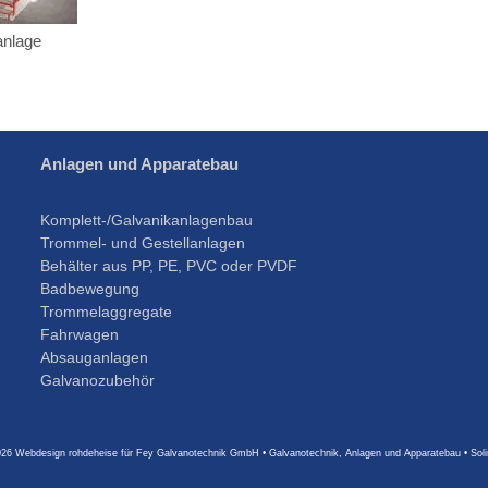
anlage
Anlagen und Apparatebau
Komplett-/Galvanikanlagenbau
Trommel- und Gestellanlagen
Behälter aus PP, PE, PVC oder PVDF
Badbewegung
Trommelaggregate
Fahrwagen
Absauganlagen
Galvanozubehör
026
Webdesign rohdeheise
für Fey Galvanotechnik GmbH • Galvanotechnik, Anlagen und Apparatebau • Sol