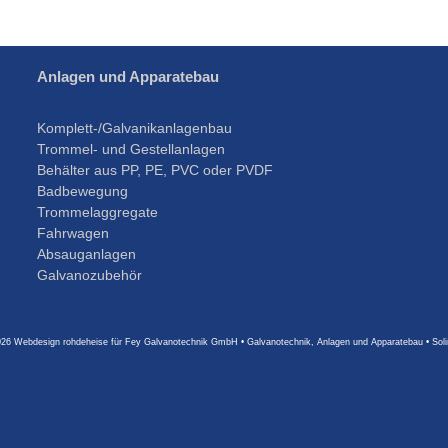
Anlagen und Apparatebau
Komplett-/Galvanikanlagenbau
Trommel- und Gestellanlagen
Behälter aus PP, PE, PVC oder PVDF
Badbewegung
Trommelaggregate
Fahrwagen
Absauganlagen
Galvanozubehör
026
Webdesign rohdeheise
für Fey Galvanotechnik GmbH • Galvanotechnik, Anlagen und Apparatebau • Sol